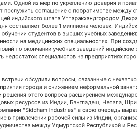
ами. Одной из мер по укреплению доверия и прив
т послужить соглашение о побратимстве между с
ицей индийского штата Уттаракхандгородом Дехра
дня составляет более 1 миллиона человек. Индийс
 обучении студентов в высших учебных заведения
нности на медицинских специальностях. При созд
овий по окончании учебных заведений индийские 
ь недостаток специалистов на предприятиях горо
 встречи обсудили вопросы, связанные с нехватк
дприятия города и снижением неформальной занят
 решения этого вопроса расширением междунаро
овых ресурсов из Индии, Бангладеш, Непала, Шри
мпании "Siddham Industries" в свою очередь выра
ие в привлечении рабочей силы из Индии, организ
рудничества между Удмуртской Республикой и Рес