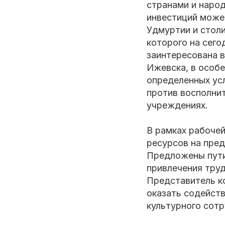
странами и народ
инвестиций може
Удмуртии и стол
которого на сего
заинтересована в
Ижевска, в особе
определенных усл
против восполнит
учреждениях.
В рамках рабочей
ресурсов на пре
Предложены пути
привлечения труд
Представитель ко
оказать содейств
культурного сот