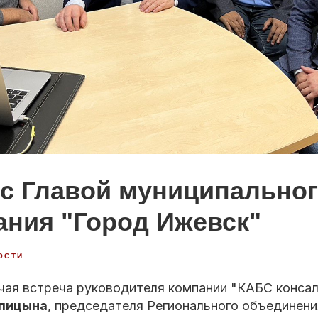
 с Главой муниципально
ания "Город Ижевск"
ОСТИ
чая встреча руководителя компании "КАБС конса
ипицына
, председателя Регионального объединен