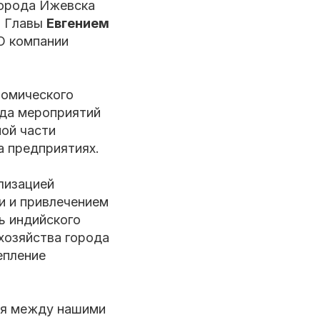
города Ижевска
м Главы
Евгением
O компании
номического
яда мероприятий
ой части
а предприятиях.
лизацией
и и привлечением
ь индийского
хозяйства города
епление
ия между нашими