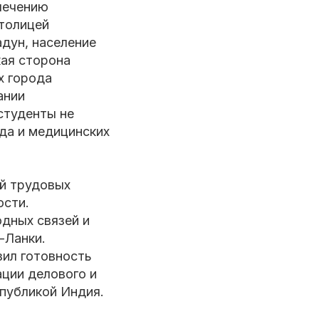
лечению
толицей
дун, население
кая сторона
х города
ании
студенты не
да и медицинских
ой трудовых
ости.
дных связей и
-Ланки.
зил готовность
ации делового и
публикой Индия.