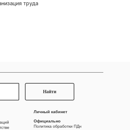
анизация труда
Найти
Личный кабинет
Официально
заций
Политика обработки ПДн
тстве