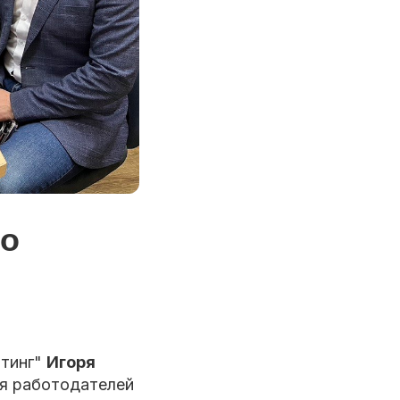
го
лтинг"
Игоря
ия работодателей