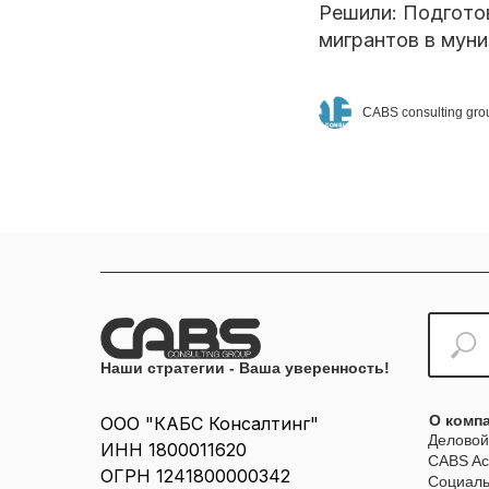
Решили: Подгото
мигрантов в мун
CABS consulting gro
Наши стратегии - Ваша уверенность!
О комп
ООО "КАБС Консалтинг"
Деловой
ИНН 1800011620
CABS A
ОГРН 1241800000342
Социаль