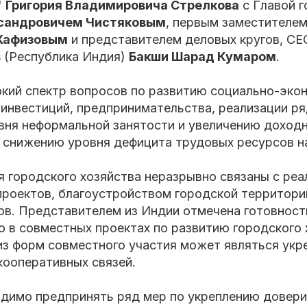
"
Григория Владимировича Стрелкова
с Главой 
сандровичем Чистяковым
, первым заместителе
Хафизовым
и представителем деловых кругов, CE
es (Республика Индия)
Бакши Шарад Кумаром
.
кий спектр вопросов по развитию социально-эко
 инвестиций, предпринимательства, реализации р
вня неформальной занятости и увеличению доходн
 снижению уровня дефицита трудовых ресурсов н
я городского хозяйства неразрывно связаны с реа
проектов, благоустройством городской территори
ов. Представителем из Индии отмечена готовност
ю в совместных проектах по развитию городского 
из форм совместного участия может являться укр
ооперативных связей.
одимо предпринять ряд мер по укреплению довер