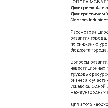
"ОПОРА МСБ УР
Дмитрием Алек
Дмитриевичем 
Siddham Industri
Рассмотрен широ
развития города,
по снижению уро
бюджета города,
​Вопросы развити
инвестиционных 
трудовых ресурс
бизнеса к участи
Ижевска. Одной 
международных к
Для этого необх