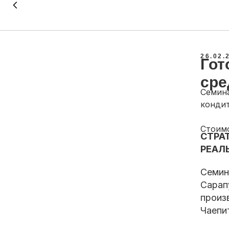
26.02.
Гот
сре
Семина
кондит
Стоимо
СТРА
РЕАЛ
Семин
Сарап
произ
Чаепи