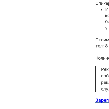
Спике
И
к
б
у
Стои
тел: 8
Колич
Рек
соб
реш
слу
Зарег