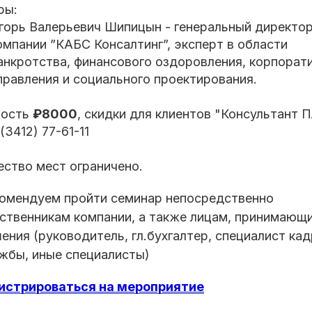
ры:
горь Валерьевич Шипицын - генеральный директо
омпании ”КАБС Консалтинг”, эксперт в области
анкротства, финансового оздоровления, корпорат
правления и социального проектирования.
мость
₽8000
, скидки для клиентов "Консультант 
 (3412) 77-61-11
ество мест ограничено.
омендуем пройти семинар непосредственно
ственникам компании, а также лицам, принимающ
ения (руководитель, гл.бухгалтер, специалист ка
жбы, иные специалисты)
истрироваться на мероприятие