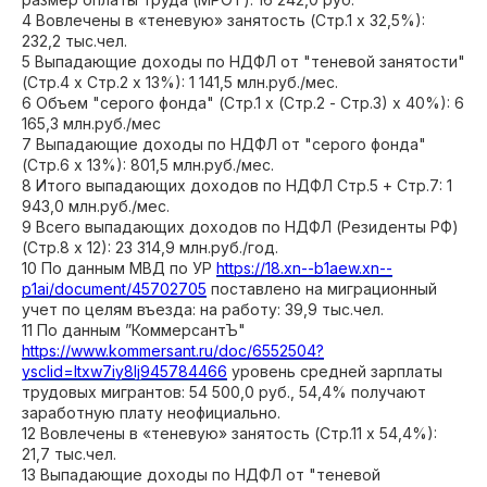
4 Вовлечены в «теневую» занятость (Стр.1 х 32,5%):
232,2 тыс.чел.
5 Выпадающие доходы по НДФЛ от "теневой занятости"
(Стр.4 х Стр.2 х 13%): 1 141,5 млн.руб./мес.
6 Объем "серого фонда" (Стр.1 х (Стр.2 - Стр.3) х 40%): 6
165,3 млн.руб./мес
7 Выпадающие доходы по НДФЛ от "серого фонда"
(Стр.6 х 13%): 801,5 млн.руб./мес.
8 Итого выпадающих доходов по НДФЛ Стр.5 + Стр.7: 1
943,0 млн.руб./мес.
9 Всего выпадающих доходов по НДФЛ (Резиденты РФ)
(Стр.8 х 12): 23 314,9 млн.руб./год.
10 По данным МВД по УР
https://18.xn--b1aew.xn--
p1ai/document/45702705
поставлено на миграционный
учет по целям въезда: на работу: 39,9 тыс.чел.
11 По данным ”КоммерсантЪ"
https://www.kommersant.ru/doc/6552504?
ysclid=ltxw7iy8lj945784466
уровень средней зарплаты
трудовых мигрантов: 54 500,0 руб.,
54,4% получают
заработную плату неофициально.
12 Вовлечены в «теневую» занятость (Стр.11 х 54,4%):
21,7 тыс.чел.
13 Выпадающие доходы по НДФЛ от "теневой