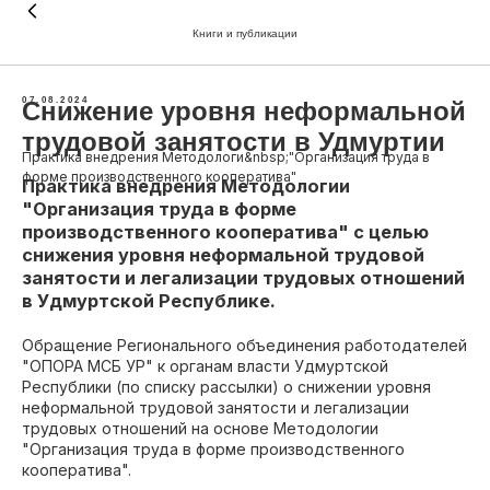
Книги и публикации
07.08.2024
Снижение уровня неформальной
трудовой занятости в Удмуртии
Практика внедрения Методологи&nbsp;"Организация труда в
форме производственного кооператива"
Практика внедрения Методологии
"Организация труда в форме
производственного кооператива" с целью
снижения уровня неформальной трудовой
занятости и легализации трудовых отношений
в Удмуртской Республике.
Обращение Регионального объединения работодателей
"ОПОРА МСБ УР" к органам власти Удмуртской
Республики (по списку рассылки) о снижении уровня
неформальной трудовой занятости и легализации
трудовых отношений на основе Методологии
"Организация труда в форме производственного
кооператива".