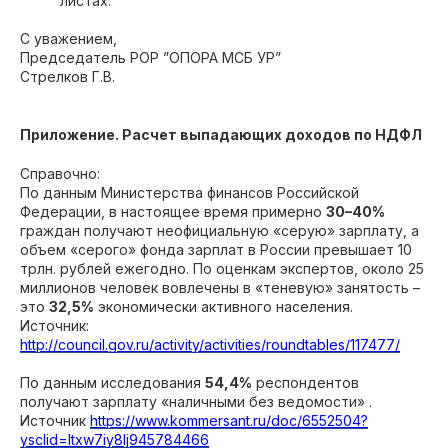
листах.
С уважением,
Председатель РОР ”ОПОРА МСБ УР”
Стрелков Г.В.
Приложение. Расчет выпадающих доходов по НДФЛ
Справочно:
По данным Министерства финансов Российской
Федерации, в настоящее время примерно
30–40%
граждан получают неофициальную «серую» зарплату, а
объем «серого» фонда зарплат в России превышает 10
трлн. рублей ежегодно. По оценкам экспертов, около 25
миллионов человек вовлечены в «теневую» занятость –
это
32,5%
экономически активного населения.
Источник:
http://council.gov.ru/activity/activities/roundtables/117477/
По данным исследования
54,4%
респондентов
получают зарплату «наличными без ведомости» .
Источник
https://www.kommersant.ru/doc/6552504?
ysclid=ltxw7iy8lj945784466