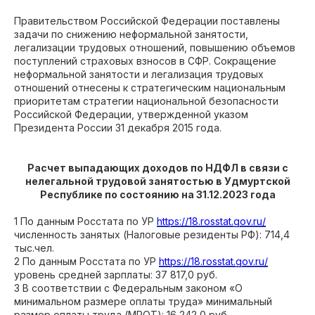
Правительством Российской Федерации поставлены
задачи по снижению неформальной занятости,
легализации трудовых отношений, повышению объемов
поступлений страховых взносов в СФР. Сокращение
неформальной занятости и легализация трудовых
отношений отнесены к стратегическим национальным
приоритетам стратегии национальной безопасности
Российской Федерации, утвержденной указом
Президента России 31 декабря 2015 года.
Расчет выпадающих доходов по НДФЛ в связи с
нелегальной трудовой занятостью в Удмуртской
Республике по состоянию на 31.12.2023 года
1 По данным Росстата по УР
https://18.rosstat.gov.ru/
численность занятых (Налоговые резиденты РФ): 714,4
тыс.чел.
2 По данным Росстата по УР
https://18.rosstat.gov.ru/
уровень средней зарплаты: 37 817,0 руб.
3 В соответствии с Федеральным законом «О
минимальном размере оплаты труда» минимальный
размер оплаты труда (МРОТ): 16 242,0 руб.