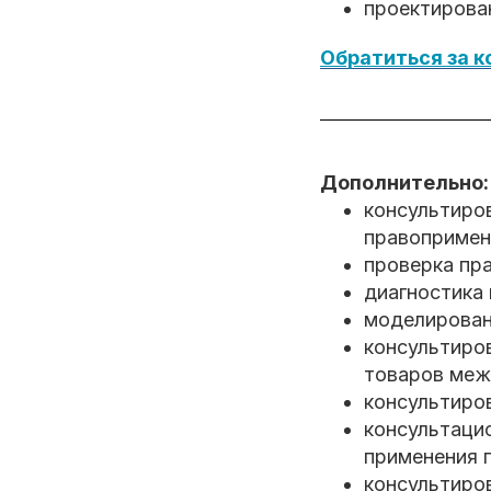
проектирова
Обратиться за 
Дополнительно:
консультиро
правопримен
проверка пра
диагностика 
моделирован
консультиров
товаров меж
консультиро
консультаци
применения п
консультиро