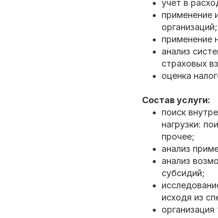
учет в расхо
применение и
организаций;
применение н
анализ сист
страховых в
оценка налог
Состав услуги:
поиск внутре
нагрузки: по
прочее;
анализ прим
анализ возм
субсидий;
исследовани
исходя из сп
организация