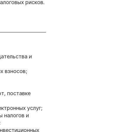
алоговых рисков.
дательства и
х взносов;
т, поставке
ктронных услуг;
ы налогов и
;
инвестиционных