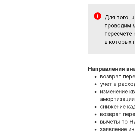
Для того, 
проводим м
пересчете 
в которых 
Направления ана
возврат пере
учет в расхо
изменение к
амортизации 
снижение ка
возврат пер
вычеты по Н
заявление и