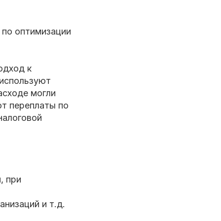
 по оптимизации
одход к
 используют
асходе могли
ют переплаты по
налоговой
, при
низаций и т.д.