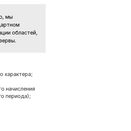
ю, мы
дартном
ации областей,
зервы.
о характера;
то начисления
го периода);
;