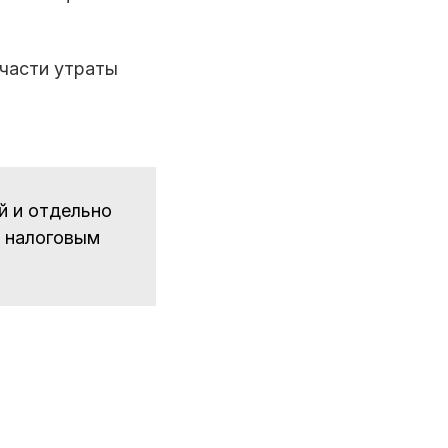
 части утраты
й и отдельно
о налоговым