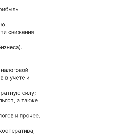
прибыль
ью;
сти снижения
изнеса).
 налоговой
в в учете и
братную силу;
ьгот, а также
огов и прочее,
кооператива;